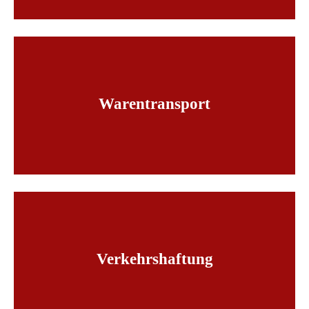
Lorem ipsum dolor sit amet:
24h
/ 365days
Warentransport
We offer support for our customers
Mon - Fri 8:00am - 5:00pm
(GMT +1)
Get in touch
Cybersteel Inc.
376-293 City Road, Suite 600
San Francisco, CA 94102
Verkehrshaftung
Have any questions?
+44 1234 567 890