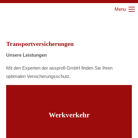
Menu
Login
Benutzername
Transport­versicherungen
Unsere Leistungen
Passwort
Mit den Experten der assprofi GmbH finden Sie Ihren
optimalen Versicherungsschutz.
Anmelden
Register
|
Lost your password?
Werkverkehr
Support